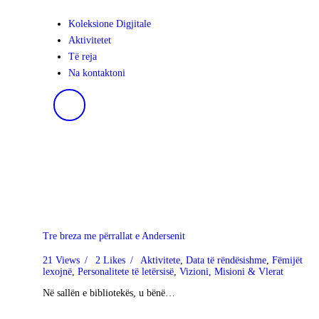
Koleksione Digjitale
Aktivitetet
Të reja
Na kontaktoni
Tre breza me përrallat e Andersenit
21
Views
2
Likes
Aktivitete
,
Data të rëndësishme
,
Fëmijët
lexojnë
,
Personalitete të letërsisë
,
Vizioni, Misioni & Vlerat
Në sallën e bibliotekës, u bënë…