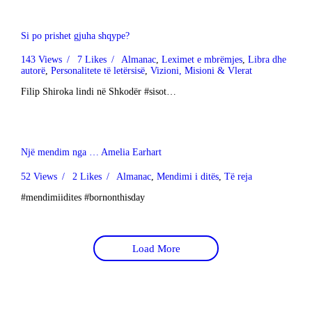
Si po prishet gjuha shqype?
143
Views
7
Likes
Almanac
,
Leximet e mbrëmjes
,
Libra dhe
autorë
,
Personalitete të letërsisë
,
Vizioni, Misioni & Vlerat
Filip Shiroka lindi në Shkodër #sisot…
Një mendim nga … Amelia Earhart
52
Views
2
Likes
Almanac
,
Mendimi i ditës
,
Të reja
#mendimiidites #bornonthisday
Load More