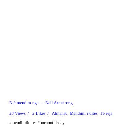
Një mendim nga … Neil Armstrong
28
Views
2
Likes
Almanac
,
Mendimi i ditës
,
Të reja
#mendimiidites #bornonthisday