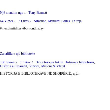
Një mendim nga … Tony Bennett
64
Views
7
Likes
Almanac
,
Mendimi i ditës
,
Të reja
#mendimiidites #bornonthisday
Zanafilla e një biblioteke
130
Views
7
Likes
Biblioteka në fokus
,
Historia e bibliotekës
,
Historia e Elbasanit
,
Vizioni, Misioni & Vlerat
HISTORIJA E BIBLJOTEKAVE NË SHQIPËRIË, një…