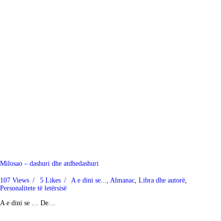
Milosao – dashuri dhe atdhedashuri
107
Views
5
Likes
A e dini se...
,
Almanac
,
Libra dhe autorë
,
Personalitete të letërsisë
A e dini se … De…