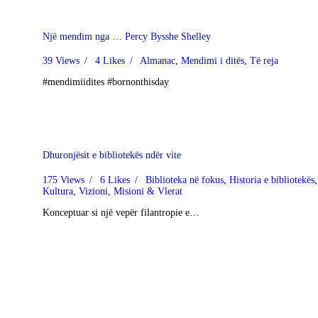
Një mendim nga … Percy Bysshe Shelley
39
Views
4
Likes
Almanac
,
Mendimi i ditës
,
Të reja
#mendimiidites #bornonthisday
Dhuronjësit e bibliotekës ndër vite
175
Views
6
Likes
Biblioteka në fokus
,
Historia e bibliotekës
,
Kultura
,
Vizioni, Misioni & Vlerat
Konceptuar si një vepër filantropie e…