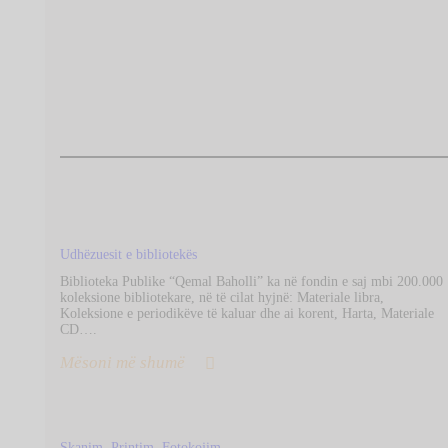
Udhëzuesit e bibliotekës
Biblioteka Publike “Qemal Baholli” ka në fondin e saj mbi 200.000
koleksione bibliotekare, në të cilat hyjnë: Materiale libra,
Koleksione e periodikëve të kaluar dhe ai korent, Harta, Materiale
CD….
Mësoni më shumë
Skanim, Printim, Fotokojim