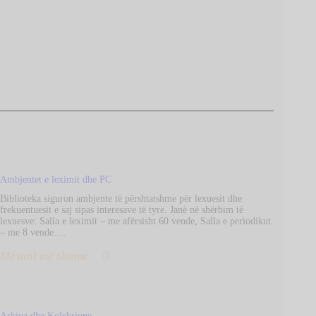
Ambjentet e leximit dhe PC
Biblioteka siguron ambjente të përshtatshme për lexuesit dhe
frekuentuesit e saj sipas interesave të tyre. Janë në shërbim të
lexuesve: Salla e leximit – me afërsisht 60 vende, Salla e periodikut
– me 8 vende….
Mësoni më shumë
Arkiva dhe Koleksione