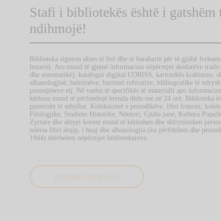
Stafi i bibliotekës është i gatshëm 
ndihmojë!
Biblioteka siguron akses të lirë dhe të barabartë për të gjithë frekuent
lexuesit. Ato mund të gjejnë informacion nëpërmjet skedarëve tradici
dhe sistematikë), katalogut digjital COBISS, kartotekës krahinore, sk
albanologjisë, buletinëve, burimet referative, bibliografike të ndrysh
punonjëseve etj. Në varësi të specifikës së materialit apo informacio
kërkesa mund të përfundojë brenda ditës ose në 24 orë. Biblioteka ë
pjesërisht të mbyllur. Koleksionet e periodikëve, libri francez, kolek
Filologjike, Studime Historike, Nëntori, Gjuha jonë, Kultura Popull
Zyrtare dhe shtypi korent mund të kërkohen dhe shfrytëzohen persona
ndërsa libri shqip, i huaj dhe albanologjia (ku përfshihen dhe periodi
1944) shërbehen nëpërmjet bibliotekareve.
EXPLORE OUR SPACES