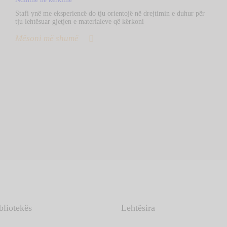
Stafi ynë me eksperiencë do tju orientojë në drejtimin e duhur për
tju lehtësuar gjetjen e materialeve që kërkoni
Mësoni më shumë
bliotekës
Lehtësira