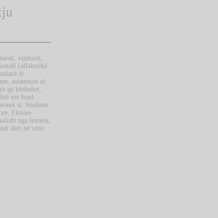
tju
uesit, vizitorët,
onalë (alfabetikë
edarit të
me, asistencës së
nit që kërkohet,
shtë me fond
sionet si: Studime
ore, Fletore
lisht nga lexuesi,
kët deri në vitin