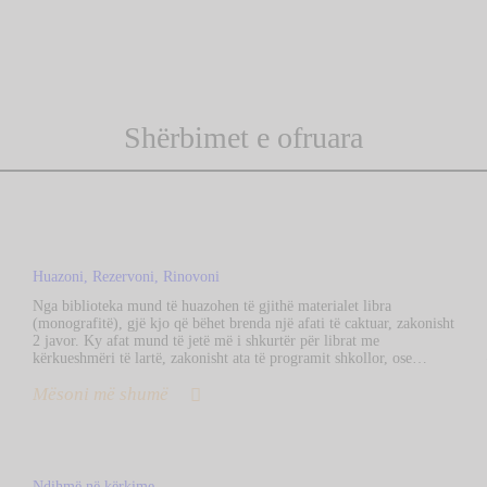
Shërbimet e ofruara
Huazoni, Rezervoni, Rinovoni
Nga biblioteka mund të huazohen të gjithë materialet libra
(monografitë), gjë kjo që bëhet brenda një afati të caktuar, zakonisht
2 javor. Ky afat mund të jetë më i shkurtër për librat me
kërkueshmëri të lartë, zakonisht ata të programit shkollor, ose…
Mësoni më shumë
Ndihmë në kërkime