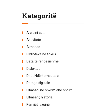
Kategoritë
A e dini se…
Aktivitete
Almanac
Biblioteka në fokus
Data të rëndësishme
Dialektet
Ditët Ndërkombëtare
Dritarja digjitale
Elbasani në shkrim dhe shpirt
Elbasani; historia
Fëmijët lexojnë