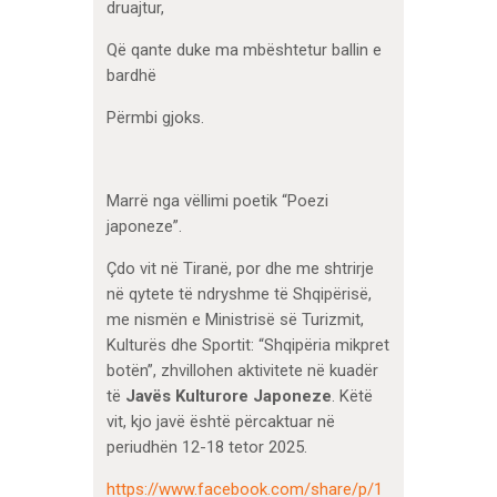
druajtur,
Që qante duke ma mbështetur ballin e
bardhë
Përmbi gjoks.
Marrë nga vëllimi poetik “Poezi
japoneze”.
Çdo vit në Tiranë, por dhe me shtrirje
në qytete të ndryshme të Shqipërisë,
me nismën e Ministrisë së Turizmit,
Kulturës dhe Sportit: “Shqipëria mikpret
botën”, zhvillohen aktivitete në kuadër
të
Javës Kulturore Japoneze
. Këtë
vit, kjo javë është përcaktuar në
periudhën 12-18 tetor 2025.
https://www.facebook.com/share/p/1