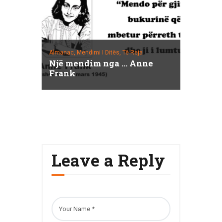
Almanac,
Mendimi I Ditës,
Të Reja
Një mendim nga … Anne
Frank
Leave a Reply