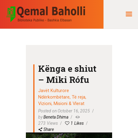
QEMAL BAHOLLI
Biblioteka Publike "Qemal Baholli" Elbasan
KREU
BIBLIOTEKA
Kënga e shiut
RRETH NESH
– Miki Rófu
KOLEKSIONE
DIGJITALE
Javët Kulturore
AKTIVITETET
Ndërkombëtare
,
Të reja
,
Vizioni, Misioni & Vlerat
TË REJA
Posted on October 16, 2025
by
Beneta Dhima
NA KONTAKTONI
273
Views
1
Likes
Share