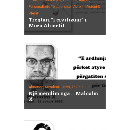
Leximet E Mbrëmjes,
Libra Dhe Autorë,
Personalitete Të Letërsisë,
Vizioni, Misioni &
Vlerat
Tregtari “i civilizuar” i
Moza Ahmetit
Almanac,
Mendimi I Ditës,
Të Reja
Një mendim nga … Malcolm
X