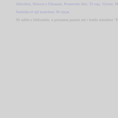
Aktivitete
,
Historia e Elbasanit
,
Promovim libri
,
Të reja
,
Vizioni, M
Statistika të një kontributi 30-vjeçar
Në sallën e bibliotekës, u prezantua punimi më i fundit statistikor 