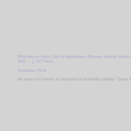
Biblioteka në fokus
,
Data të rëndësishme
,
Elbasani; historia
,
Histori
2026
137
Views
Ekspozita e 92-të
Me rastin e 92-vjetorit të themelimit të bibliotekës publike “Qemal