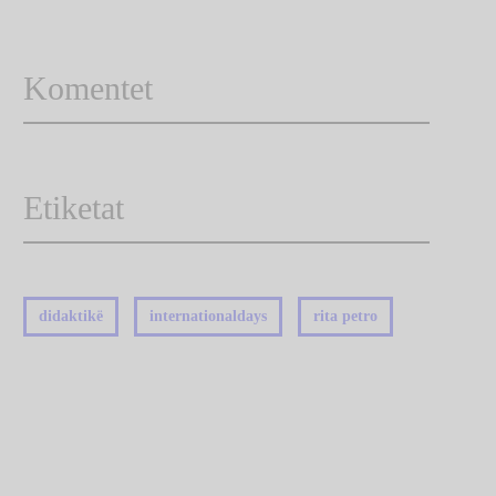
Komentet
Etiketat
didaktikë
internationaldays
rita petro