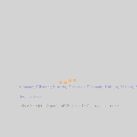
Almanac
,
Elbasani; historia
,
Historia e Elbasanit
,
Kultura
,
Vizioni, 
Besa në skenë
#Sisot 95 vjet më parë, më 26 janar 1931, trupa teatrore e…