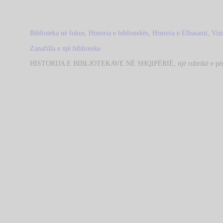
Biblioteka në fokus
,
Historia e bibliotekës
,
Historia e Elbasanit
,
Viz
Zanafilla e një biblioteke
HISTORIJA E BIBLJOTEKAVE NË SHQIPËRIË, një rubrikë e përm