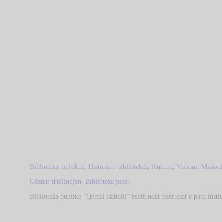
Biblioteka në fokus
,
Historia e bibliotekës
,
Kultura
,
Vizioni, Mision
Gëzuar ditëlindjen, Biblioteka jonë!
Biblioteka publike “Qemal Baholli” është ndër ndërtesat e para inst