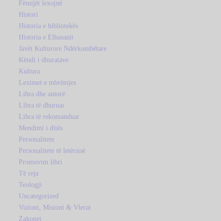
Fëmijët lexojnë
Histori
Historia e bibliotekës
Historia e Elbasanit
Javët Kulturore Ndërkombëtare
Këndi i dhuratave
Kultura
Leximet e mbrëmjes
Libra dhe autorë
Libra të dhuruar
Libra të rekomanduar
Mendimi i ditës
Personalitete
Personalitete të letërsisë
Promovim libri
Të reja
Teologji
Uncategorized
Vizioni, Misioni & Vlerat
Zakonet