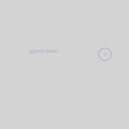
KREU
Qemal Baholli
BIBLIOTEKA
Biblioteka Publike "Qemal Baholli" Elbasan
RRETH NESH
KOLEKSIONE
DIGJITALE
AKTIVITETET
TË REJA
NA KONTAKTONI