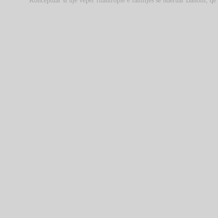
Konceptuar si një vepër filantropie e familjes së nderuar Baholli, q