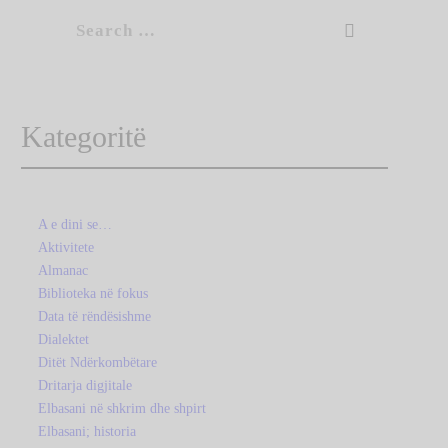
Search
for:
Kategoritë
A e dini se…
Aktivitete
Almanac
Biblioteka në fokus
Data të rëndësishme
Dialektet
Ditët Ndërkombëtare
Dritarja digjitale
Elbasani në shkrim dhe shpirt
Elbasani; historia