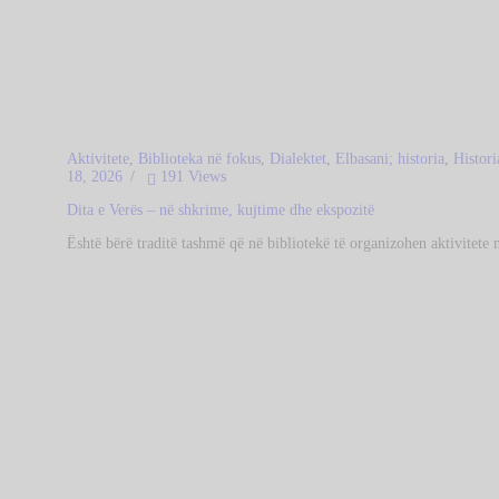
Aktivitete
,
Biblioteka në fokus
,
Dialektet
,
Elbasani; historia
,
Histori
18, 2026
191
Views
Dita e Verës – në shkrime, kujtime dhe ekspozitë
Është bërë traditë tashmë që në bibliotekë të organizohen aktivitet