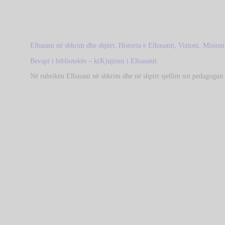
Elbasani në shkrim dhe shpirt
,
Historia e Elbasanit
,
Vizioni, Mision
Bevapi i bibliotekës – k(K)ujtimi i Elbasanit
Në rubrikën Elbasani në shkrim dhe në shpirt sjellim sot pedagogu