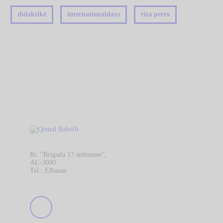
didaktikë
internationaldays
rita petro
Rr. "Brigada 17 sulmuese",
AL-3000
Tel : Elbasan