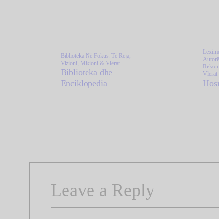
Lexime
Biblioteka Në Fokus,
Të Reja,
Autor
Vizioni, Misioni & Vlerat
Rekom
Biblioteka dhe
Vlerat
Enciklopedia
Hosr
Leave a Reply