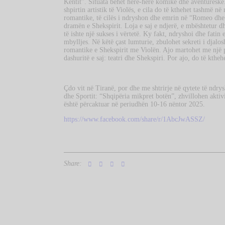
Kentit”. Situata bëhet herë-herë komike dhe aventuresk
shpirtin artistik të Violës, e cila do të kthehet tashmë n
romantike, të cilës i ndryshon dhe emrin në “Romeo dhe Z
dramën e Shekspirit. Loja e saj e ndjerë, e mbështetur 
të ishte një sukses i vërtetë. Ky fakt, ndryshoi dhe fatin 
mbylljes. Në këtë çast lumturie, zbulohet sekreti i djalos
romantike e Shekspirit me Violën. Ajo martohet me një p
dashuritë e saj: teatri dhe Shekspiri. Por ajo, do të kth
Çdo vit në Tiranë, por dhe me shtrirje në qytete të ndry
dhe Sportit: “Shqipëria mikpret botën”, zhvillohen aktiv
është përcaktuar në periudhën 10-16 nëntor 2025.
https://www.facebook.com/share/r/1AbcJwASSZ/
Share: