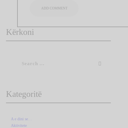
Kërkoni
Search
for:
Kategoritë
A e dini se…
Aktivitete