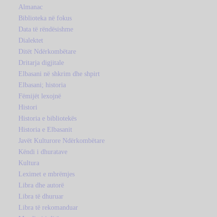
Almanac
Biblioteka në fokus
Data të rëndësishme
Dialektet
Ditët Ndërkombëtare
Dritarja digjitale
Elbasani në shkrim dhe shpirt
Elbasani; historia
Fëmijët lexojnë
Histori
Historia e bibliotekës
Historia e Elbasanit
Javët Kulturore Ndërkombëtare
Këndi i dhuratave
Kultura
Leximet e mbrëmjes
Libra dhe autorë
Libra të dhuruar
Libra të rekomanduar