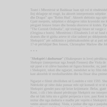
Teatri i Mbretërisë së Bashkuar luan një rol të rëndësishëm
lloj shfaqjeje në rrugë, ku aktorët interpretonin subjekte
dhe Dragoi” apo “Robin Hud’. Aktorët shëtistin nga njëri 
Gjatë mesjetës, subjektet e shfaqjeve ishin kryesisht me k
përgjatë festave fetare dhe brenda oborreve të kishës. Pj
“The Cornish Ordinalia”, një triologji fetare në vargje e
(Origjina e botës). Mbretërimi i Elizabetës I-rë në fund t
dramës dhe të gjitha arteve të cilat tashmë po shkëputes
Shekspirit” për ndikimin e jashtëzakonshëm që ai pati në 
17-të përfshijnë Ben Jonson, Christopher Marlow dhe Jo
* * *
“
Shekspiri i dashuruar
” (Shakespeare in love) përshkru
Shekspir (interpretuar nga Joseph Fiennes) dhe Viola de
një pjesë e të cilëve bazohen në figura historike; siç j
i Shekspirit, teksti dhe ngjarjet, mendohet se ky film ësh
kast aktorësh të mrekullueshëm dhe ka fituar disa çmime
Ngjarjet e filmit zhvillohen në Londrën e vitit 1593. Sh
Ndërkohë që ishte duke punuar mbi një komedi të re të s
Shekspiri gjendet para një krize krijimtarie. Befas, gjatë
Kent, i cili i bën shumë përshtypje Shekpirit me interpret
dhe në fakt këtu nis e gjithë peripecia e tyre, pasi Kent i
nxitur dhe nga dashuria e madhe për veprën e Shekspirit 
vetëm aktorë meshkuj. Viola, e joshur dhe nga e panjohu