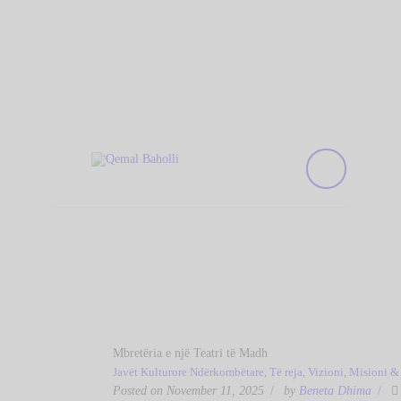
KREU
Qemal Baholli
BIBLIOTEKA
Biblioteka Publike "Qemal Baholli" Elbasan
RRETH NESH
KOLEKSIONE
DIGJITALE
AKTIVITETET
TË REJA
NA KONTAKTONI
Mbretëria e një Teatri të Madh
Javët Kulturore Ndërkombëtare
,
Të reja
,
Vizioni, Misioni &
Posted on November 11, 2025
by
Beneta Dhima