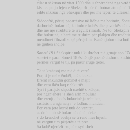
cilat u shkruan në vitet 1590 dhe u shpërndanë nga vetë 
kishte apo jo lejen e Shekspirit për t’i botuar ato që në f
është shkruar nga Shekspiri dhe për më tepër, të cilësosh
Sidoqoftë, përtej paqartësive në lidhje me botimin,
Sone
dashurinë, bukurinë, kalimin e kohës dhe pavdekësinë e 
dhe me një strukturë të rregullt rimash. Në to, Shekspir
dhe bukurinë, e herë me trishtim për plakjen dhe tradht
mendimet filozofike që përcjellin. Kanë njohur disa bot
në gjuhën shqipe.
Soneti 18
i Shekspirit nuk i kushtohet një gruaje apo “Zo
sonetet e para. Soneti 18 është një poemë dashurie kushtua
përmes vargut të tij, pa pasur rrugë tjetër.
Të të krahasoj me një ditë vere?
Por, ti je më e ëmbël, më e bukur.
Erërat shkundin gonxhet e majit
dhe vera ikën kaq e shkurtër.
Syri i parajsës shpesh nxehtë shkëlqen,
por nganjëherë ja sheh arin mbuluar
dhe vrenjtja botës bukurinë ja rrëmben,
rastësisht a nga natyr’ e lodhur, munduar.
Por vera jote kurrë nuk do venitet,
as do humbasë bukurinë që të përket,
s’do krenohet vdekja se ti rend mes hijesh,
në vargun tim përjetësia të pret.
Sa kohë njerëzit rrojnë e syri sheh