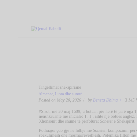
Tingëllimat shekspiriane
Almanac
,
Libra dhe autorë
Posted on May 20, 2026
by
Beneta Dhima
145
#Sisot, më 20 maj 1609, u botuan për herë të parë ng
nënshkruante më inicialet T. T., ishte një botues anglez,
Xhonsonit dhe shumë të përfolurat
Sonetet
e Shekspirit.
Pothuajse çdo gjë në lidhje me
Sonetet
, kompozimi, përku
spekulimesh dhe mosmarrëveshjesh. Polemika fillon me 