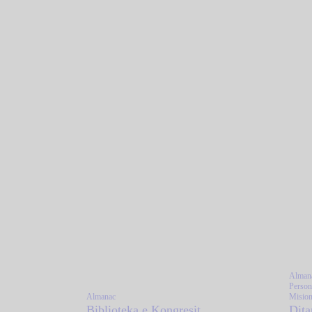
Alman
Persona
Almanac
Mision
Biblioteka e Kongresit
Dita