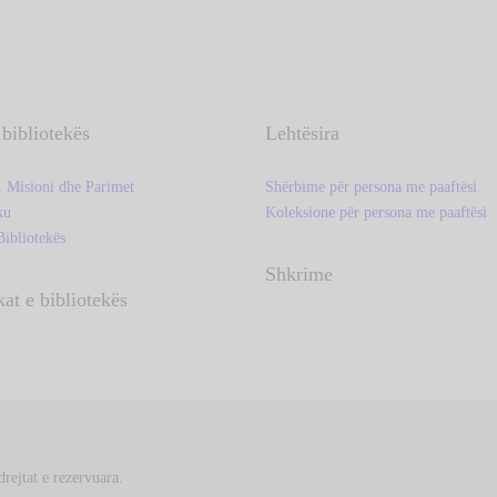
 bibliotekës
Lehtësira
, Misioni dhe Parimet
Shërbime për persona me paaftësi
ku
Koleksione për persona me paaftësi
Bibliotekës
Shkrime
kat e bibliotekës
rejtat e rezervuara.