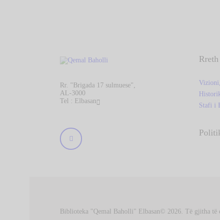
Rreth
Vizioni
Rr. "Brigada 17 sulmuese",
AL-3000
Histori
Tel : Elbasan
Stafi i 
Politi
Biblioteka "Qemal Baholli" Elbasan© 2026. Të gjitha të d