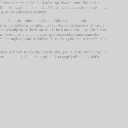
Shekspiri midis miqve të tij në formë dorëshkrimi) dhe nëse ai
illim. Në faqjen e dedikimit, në libër, është e vështirë të ndash nëse
 se për kë është bërë dedikimi.
tet
e Shekspirit mbeten unike në llojin e tyre, ato trajtojnë
artit. Përmbledhja përmban 154 sonete, të shkruara me 14 vargje
i shpreh ndjenja të thella njerëzore, herë me admirim për dashurinë
inë.
Sonetet
janë të njohura për gjuhën poetike, emocionin dhe
ime në anglisht, janë përkthyer në shumë gjuhë dhe së fundmi edhe
njës së Errët” të emëruar nga kritikët, për të cilën janë shkruar 17
r një djali të ri, që Shekspiri kërkon ta përjetësojë të paktën