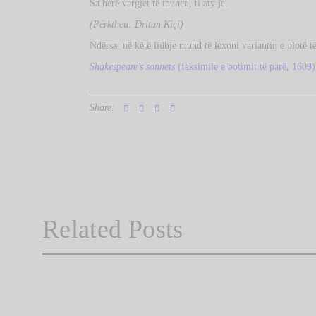
Sa herë vargjet të thuhen, ti aty je.
(Përktheu: Dritan Kiçi)
Ndërsa, në këtë lidhje mund të lexoni variantin e plotë 
Shakespeare’s sonnets
(faksimile e botimit të parë, 1609)
Share:
Related Posts