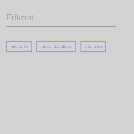
Etiketat
didaktikë
internationaldays
rita petro