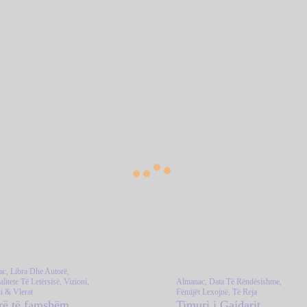
ac,
Libra Dhe Autorë,
litete Të Letërsisë,
Vizioni,
Almanac,
Data Të Rëndësishme,
i & Vlerat
Fëmijët Lexojnë,
Të Reja
rë të famshëm
Timuri i Gajdarit