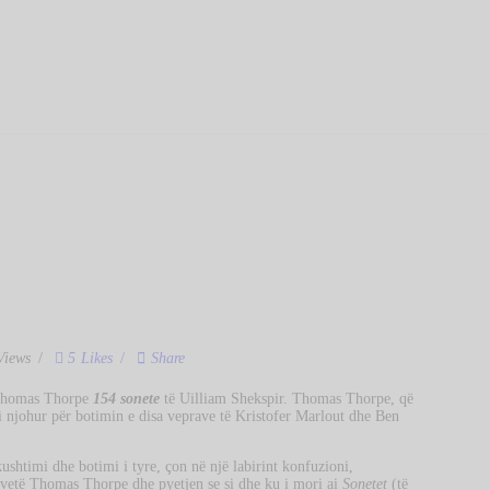
KREU
Qemal Baholli
BIBLIOTEKA
Biblioteka Publike "Qemal Baholli" Elbasan
RRETH NESH
KOLEKSIONE
DIGJITALE
AKTIVITETET
TË REJA
Views
5
Likes
Share
a Thomas Thorpe
154 sonete
të Uilliam Shekspir. Thomas Thorpe, që
NA KONTAKTONI
 i njohur për botimin e disa veprave të Kristofer Marlout dhe Ben
shtimi dhe botimi i tyre, çon në një labirint konfuzioni,
vetë Thomas Thorpe dhe pyetjen se si dhe ku i mori ai
Sonetet
(të