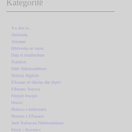
Kategoritë
A e dini se…
Aktivitete
Almanac
Biblioteka në fokus
Data të rëndësishme
Dialektet
Ditët Ndërkombëtare
Dritarja digjitale
Elbasani në shkrim dhe shpirt
Elbasani; historia
Fëmijët lexojnë
Histori
Historia e bibliotekës
Historia e Elbasanit
Javët Kulturore Ndërkombëtare
Këndi i dhuratave