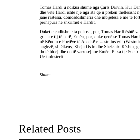
Tomas Hardi u ndikua shumë nga Çarls Darvin. Kur Darvin
dhe vetë Hardi ishte një nga ata që u prekën thellësisht 
janë rastësia, domosdoshmëria dhe mbijetesa e më të fort
përhapura në shkrimet e Hardit.
Duket e çuditshme ta pohosh, por, Tomas Hardi është var
gruan e tij të parë, Emën, por, duke qenë se Tomas Hardi a
në Këndin e Poetëve të Abacisë e Uestminsterit (Westmi
anglezë, si Dikens, Xhejn Ostin dhe Shekspir. Kështu, g
do të hiqej dhe do të varrosej me Emën. Pjesa tjetër e trup
Uestminsterit.
Share:
Related Posts