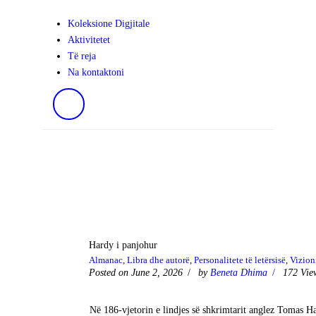
Koleksione Digjitale
Aktivitetet
Të reja
Na kontaktoni
Hardy i panjohur
Almanac
,
Libra dhe autorë
,
Personalitete të letërsisë
,
Vizion
Posted on June 2, 2026
by
Beneta Dhima
172
Vie
Në 186-vjetorin e lindjes së shkrimtarit anglez Tomas Ha