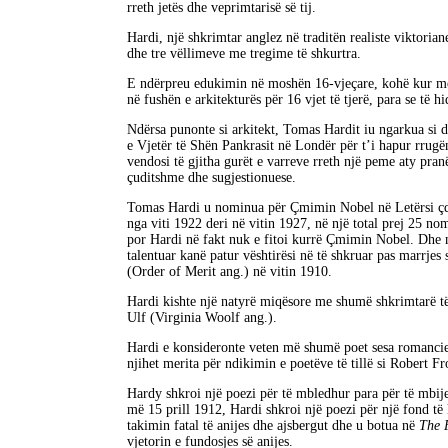
rreth jetës dhe veprimtarisë së tij.
Hardi, një shkrimtar anglez në traditën realiste viktoria
dhe tre vëllimeve me tregime të shkurtra.
E ndërpreu edukimin në moshën 16-vjeçare, kohë kur mor
në fushën e arkitekturës për 16 vjet të tjerë, para se të 
Ndërsa punonte si arkitekt, Tomas Hardit iu ngarkua si 
e Vjetër të Shën Pankrasit në Londër për t’i hapur rrugën
vendosi të gjitha gurët e varreve rreth një peme aty pran
çuditshme dhe sugjestionuese.
Tomas Hardi u nominua për Çmimin Nobel në Letërsi çdo 
nga viti 1922 deri në vitin 1927, në një total prej 25 nom
por Hardi në fakt nuk e fitoi kurrë Çmimin Nobel. Dhe n
talentuar kanë patur vështirësi në të shkruar pas marrjes
(Order of Merit ang.) në vitin 1910.
Hardi kishte një natyrë miqësore me shumë shkrimtarë të 
Ulf (Virginia Woolf ang.).
Hardi e konsideronte veten më shumë poet sesa romancier
njihet merita për ndikimin e poetëve të tillë si Robert F
Hardy shkroi një poezi për të mbledhur para për të mbije
më 15 prill 1912, Hardi shkroi një poezi për një fond të 
takimin fatal të anijes dhe ajsbergut dhe u botua në
The 
vjetorin e fundosjes së anijes.