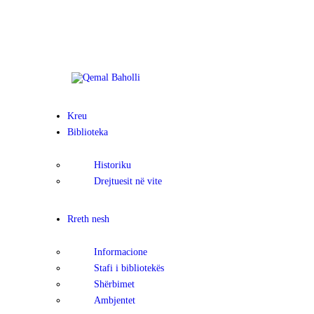
KREU
Qemal Baholli
Biblioteka Publike "Qemal Baholli" Elbasan
BIBLIOTEKA
RRETH NESH
Kreu
KOLEKSIONE
Biblioteka
DIGJITALE
Historiku
Drejtuesit në vite
AKTIVITETET
Rreth nesh
TË REJA
Informacione
NA KONTAKTONI
Stafi i bibliotekës
Shërbimet
Ambjentet