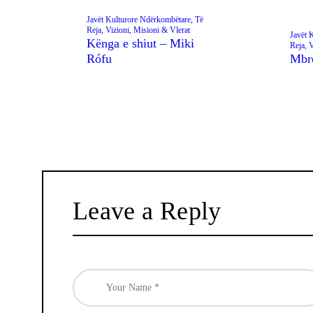
Javët Kulturore Ndërkombëtare,
Të
Reja,
Vizioni, Misioni & Vlerat
Javët 
Kënga e shiut – Miki
Reja,
V
Rófu
Mbre
Leave a Reply