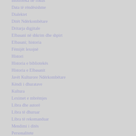
Biblioteka në fokus
Data të rëndësishme
Dialektet
Ditët Ndërkombëtare
Dritarja digjitale
Elbasani në shkrim dhe shpirt
Elbasani; historia
Fëmijët lexojnë
Histori
Historia e bibliotekës
Historia e Elbasanit
Javët Kulturore Ndërkombëtare
Këndi i dhuratave
Kultura
Leximet e mbrëmjes
Libra dhe autorë
Libra të dhuruar
Libra të rekomanduar
Mendimi i ditës
Personalitete