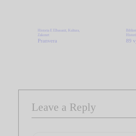
Historia E Elbasanit,
Kultura,
Biblio
Zakonet
Histor
Pranvera
89 v
Leave a Reply