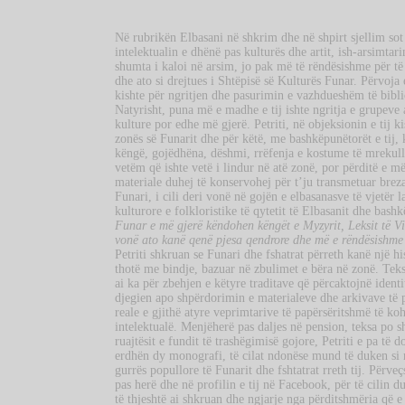
Në rubrikën Elbasani në shkrim dhe në shpirt sjellim sot 
intelektualin e dhënë pas kulturës dhe artit, ish-arsimtar
shumta i kaloi në arsim, jo pak më të rëndësishme për të
dhe ato si drejtues i Shtëpisë së Kulturës Funar. Përvoja 
kishte për ngritjen dhe pasurimin e vazhdueshëm të bibl
Natyrisht, puna më e madhe e tij ishte ngritja e grupeve 
kulture por edhe më gjerë. Petriti, në objeksionin e tij ki
zonës së Funarit dhe për këtë, me bashkëpunëtorët e tij,
këngë, gojëdhëna, dëshmi, rrëfenja e kostume të mrekull
vetëm që ishte vetë i lindur në atë zonë, por përditë e m
materiale duhej të konservohej për t’ju transmetuar breza
Funari, i cili deri vonë në gojën e elbasanasve të vjetër 
kulturore e folkloristike të qytetit të Elbasanit dhe bashk
Funar e më gjerë këndohen këngët e Myzyrit, Leksit të Vini
vonë ato kanë qenë pjesa qendrore dhe më e rëndësishm
Petriti shkruan se Funari dhe fshatrat përreth kanë një hi
thotë me bindje, bazuar në zbulimet e bëra në zonë. Teks
ai ka për zbehjen e këtyre traditave që përcaktojnë iden
djegien apo shpërdorimin e materialeve dhe arkivave të p
reale e gjithë atyre veprimtarive të papërsëritshmë të koh
intelektualë. Menjëherë pas daljes në pension, teksa po s
ruajtësit e fundit të trashëgimisë gojore, Petriti e pa t
erdhën dy monografi, të cilat ndonëse mund të duken si 
gurrës popullore të Funarit dhe fshtatrat rreth tij. Përveç
pas herë dhe në profilin e tij në Facebook, për të cilin 
të thjeshtë ai shkruan dhe ngjarje nga përditshmëria që e