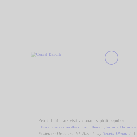
KREU
Qemal Baholli
BIBLIOTEKA
Biblioteka Publike "Qemal Baholli" Elbasan
RRETH NESH
KOLEKSIONE
DIGJITALE
AKTIVITETET
TË REJA
NA KONTAKTONI
Petrit Hidri – arkivisti vizionar i shpirtit popullor
Elbasani në shkrim dhe shpirt
,
Elbasani; historia
,
Historia e
Posted on December 10, 2025
by
Beneta Dhima