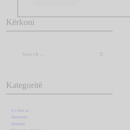
Kërkoni
Search
for:
Kategoritë
A e dini se…
Aktivitete
Almanac