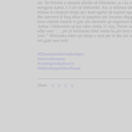
sot. Ne Petritin e takojmë përditë në bibliotekë; ai i ka v
mëngjesit kalon 2-3 orë në bibliotekë. Aty ai shfleton shty
kërkon të rikujtojë detaje që i kanë ngelur në kujtesë ng
dhe autorëve të huaj dikur të panjohur për lexuesin shqipt
kemi ndjekës fanatik të gati çdo aktiviteti që organizon 
Anëtar i bibliotekës që kur ishte vetëm 11 vjeç, Petriti n
edhe vetë: “…
për të biblioteka është streha ku për herë
jetës.”
Biblioteka është një shtëpi e dytë për të dhe për ne
më gjatë mes nesh.
#Elbasanineshkrimdheshpirt
#autoreelbasanas
#trashegimiakulturore
#bibliotekapublikeelbasan
Share: