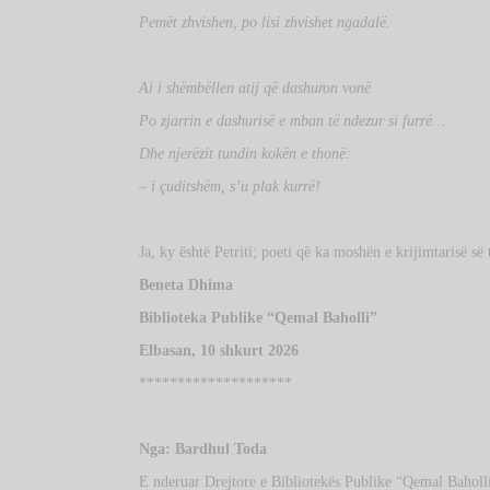
Pemët zhvishen, po lisi zhvishet ngadalë.
Ai i shëmbëllen atij që dashuron vonë
Po zjarrin e dashurisë e mban të ndezur si furrë…
Dhe njerëzit tundin kokën e thonë:
– i çuditshëm, s’u plak kurrë!
Ja, ky është Petriti; poeti që ka moshën e krijimtarisë së t
Beneta Dhima
Biblioteka Publike “Qemal Baholli”
Elbasan, 10 shkurt 2026
********************
Nga:
Bardhul Toda
E nderuar Drejtore e Bibliotekës Publike “Qemal Baholli