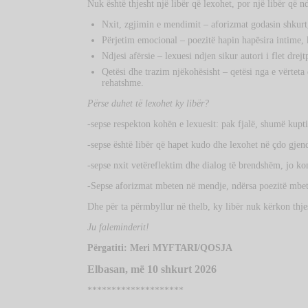
Nuk është thjesht një libër që lexohet, por një libër që 
Nxit, zgjimin e mendimit – aforizmat godasin shkurt, 
Përjetim emocional – poezitë hapin hapësira intime, k
Ndjesi afërsie – lexuesi ndjen sikur autori i flet dre
Qetësi dhe trazim njëkohësisht – qetësi nga e vërteta
rehatshme.
Përse duhet të lexohet ky libër?
-sepse respekton kohën e lexuesit: pak fjalë, shumë kupt
-sepse është libër që hapet kudo dhe lexohet në çdo gjend
-sepse nxit vetëreflektim dhe dialog të brendshëm, jo k
-Sepse aforizmat mbeten në mendje, ndërsa poezitë mbe
Dhe për ta përmbyllur në thelb, ky libër nuk kërkon thj
Ju faleminderit!
Përgatiti: Meri MYFTARI/QOSJA
Elbasan, më 10 shkurt 2026
********************