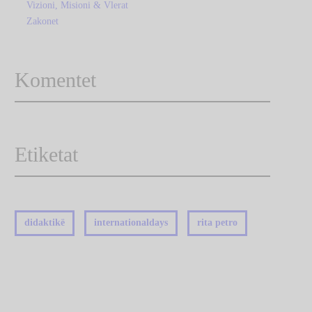
Vizioni, Misioni & Vlerat
Zakonet
Komentet
Etiketat
didaktikë
internationaldays
rita petro