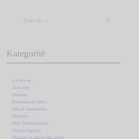
Search
for:
Kategoritë
A e dini se…
Aktivitete
Almanac
Biblioteka në fokus
Data të rëndësishme
Dialektet
Ditët Ndërkombëtare
Dritarja digjitale
Elbasani në shkrim dhe shpirt