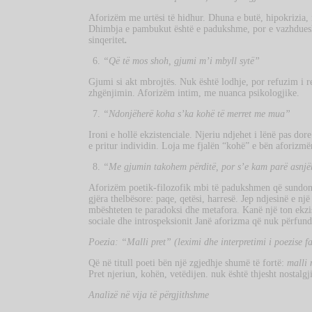
Aforizëm me urtësi të hidhur. Dhuna e butë, hipokrizia,
Dhimbja e pambukut është e padukshme, por e vazhduesh
sinqeritet
.
“Që të mos shoh, gjumi m’i mbyll sytë”
Gjumi si akt mbrojtës. Nuk është lodhje, por refuzim i re
zhgënjimin. Aforizëm intim, me nuanca psikologjike.
“Ndonjëherë koha s’ka kohë të merret me mua”
Ironi e hollë ekzistenciale. Njeriu ndjehet i lënë pas do
e pritur individin. Loja me fjalën “kohë” e bën aforizmën
“Me gjumin takohem përditë, por s’e kam parë asnj
Aforizëm poetik-filozofik mbi të padukshmen që sundon
gjëra thelbësore: paqe, qetësi, harresë. Jep ndjesinë e n
mbështeten te paradoksi dhe metafora. Kanë një ton ekzist
sociale dhe introspeksionit Janë aforizma që nuk përfun
Poezia: “Malli pret” (leximi dhe interpretimi i poezise f
Që në titull poeti bën një zgjedhje shumë të fortë:
malli 
Pret njeriun, kohën, vetëdijen. nuk është thjesht nostalgj
Analizë në vija të përgjithshme