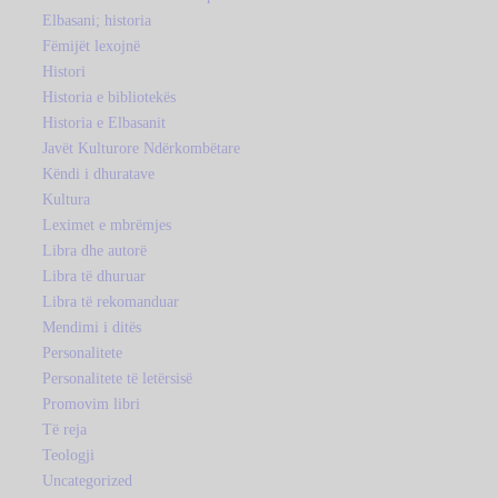
Elbasani; historia
Fëmijët lexojnë
Histori
Historia e bibliotekës
Historia e Elbasanit
Javët Kulturore Ndërkombëtare
Këndi i dhuratave
Kultura
Leximet e mbrëmjes
Libra dhe autorë
Libra të dhuruar
Libra të rekomanduar
Mendimi i ditës
Personalitete
Personalitete të letërsisë
Promovim libri
Të reja
Teologji
Uncategorized