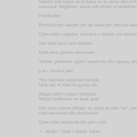
Subjekti lirik kujton një të kaluar ku dy njerëz ishin të
emocional. Megjithatë, poezia
nuk mbyllet në dëshpërim
Përmbledhje:
Poezia flet për
ndarjen
, por më shumë për
jetën pas nda
Gjuha është e ngjeshur, herë-herë e vështirë, por
emocion
Nuk është poezi naive dashurie.
Është poezi
pjekurie emocionale.
Vërehet, përdorimi i gjerë i
metaforave dhe ndjenjes,
kër
p.sh – Strofa e parë:
“Kur lodronim lumturisht harejash,
Ishim një, të ndarë dy gjysma çift.
Muzgut mbirë ziliqarë rrëfenjash,
Mbjellë fjalëkotave me kazik-gisht.”
Këtu kemi
unitetin fillestar
: dy njerëz që ishin “një”, p
është
emocionale dhe ekzistenciale.
Gjuha bëhet metaforike dhe pak e errët.
Muzgu
= fundi i diçkaje, kalimi