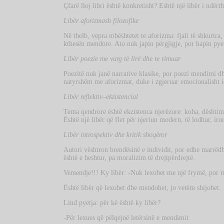
Çfarë lloj libri është konkretisht? Eshtë një libër i ndërt
Libër aforizmash filozofike
Në thelb, vepra mbështetet te aforizma: fjali të shkurtr
kthesën mendore. Ato nuk japin përgjigje, por hapin pyet
Libër poezie me varg të lirë dhe te rimuar
Poezitë nuk janë narrative klasike, por poezi mendimi dh
natyrshëm me aforizmat, duke i zgjeruar emocionalisht id
Libër reflektiv–ekzistencial
Tema qendrore është ekzistenca njerëzore: koha, dështimi,
Është një libër që flet për njeriun modern, të lodhur, ir
Libër introspektiv dhe kritik shoqëror
Autori vështron brendësinë e individit, por edhe marrëdh
është e heshtur, pa moralizim të drejtpërdrejtë.
Vemendje!!! Ky libër: -Nuk lexohet me një frymë, por me 
Është libër që lexohet dhe mendohet, jo vetëm shijohet.
Lind pyetja: për kë është ky libër?
-Për lexues që pëlqejnë letërsinë e mendimit