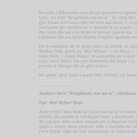
Në sallën e Bibliotekës sonë, në një atmosferë të ngrohtë
Qoku, me titull “Rrugëhënën mat me sy”. Ky është libri i 
gjini letrare të lëvruara edhe më herët nga autori. E veça
familjarëve dhe njerëzve më të shtrenjtë të tij, tregues i
dhe rimën dhe nuk e ka drojën të formojë fjalë të reja, ris
Gjithashtu dhe aforizmat mbartin të njëjtën ngarkesë emoc
Për të evidentuar më në detaje stilin e tij artistik, në ta
Bardhul Toda, poetët znj. Meri Myftari, z. Isa Muça, z. 
mëparshëm, z. Rakip Zhguni, në pamundësi për të qenë n
fund, autori dhuroi libra për bibliotekën dhe miqtë e tij, t
provojë të shkruajë dhe në gjini të tjera.
Më poshtë, gjeni fjalën e poetes Meri Myftari, znj Bene
_________________
Analizë e librit “Rrugëhënën mat me sy”, (Aforizma
Nga: Meri Myftari Qosja
Autori Petrit Qoku është një krijues me një zë të veçantë
mprehta dhe poezitë që reflektojnë sensin e ekzistencë
dhe ndjesisë, duke sfiduar lexuesin për të shqyrtuar thel
qasjen e autorit, temat qendrore, stilet e shprehjes dhe 
Petrit Qokut, është një libër hibrid letrar, që qëndron në