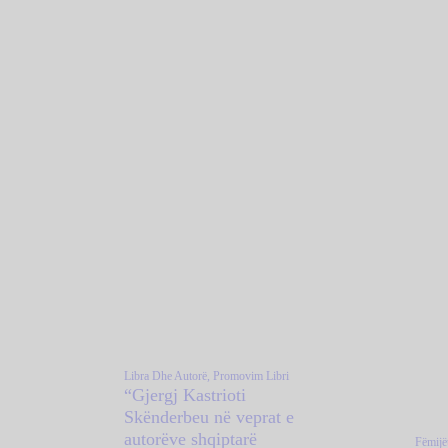
Libra Dhe Autorë,
Promovim Libri
“Gjergj Kastrioti
Skënderbeu në veprat e
autorëve shqiptarë
Fëmijë