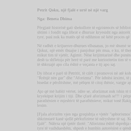
Petrit Qoku, një fjalë e urtë në një varg
Nga: Beneta Dhima
Përgjatë historisë gati shekullore të egzistencës së biblio
shtimi i fondit nga librat e dhuruar kryesisht nga autorë
tyre, pasi nuk ka matës që të ndihmon në këtë proces që 
Në radhët e krijuesve-dhurues elbasanas, jo më shumë se 
Qokut, një emër thuajse i panjohur për mua, e ku, të them
mikut tim të vjetër, Agimit. Nëse krijimtarinë dhe punën 
desh ta shfletoja për herë të parë me kuriozitetin tim të v
të shkruajë apo cila është e veçanta e tij apo saj.
Dy librat e parë të Petritit, të cilët i promovoi në atë k
“Rrënjë nën gur” dhe “Aforizma”. Për lehtësi leximi, të 
bisedat e përditshme, më pëlqen të citoj thënie, vargje a
Ajo që më habiti vërtet, ishte se, aforizmat nuk ishin të 
kryekëput krijim i tiji. Dhe çfarë aforizmash se!!! i për
parathënien e mjeshtrit të parathënieve, mikut tonë Raki
lexim.
[Fjala aforizëm vjen nga greqishtja e vjetër “aphorismos
shkrimtarë kanë sjellë përkufizime të ndryshme të saj. K
fjalë”. Ndërsa një tjetër thotë: “Aforizma është shpreh
tyre të vazhdueshëm, shpesh e humbin autorësinë e qëndro