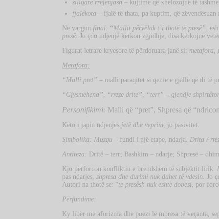
ziliqarë rrëfenjash
– kujtime që xhelozojnë të tashm
fjalëkota
– fjalë të thata, pa kuptim, që zëvendësuan
Në vargun
final:
“
Mallit përvëlak t’i thotë të presë”.
ësh
presë.
Jo çdo ndjenjë kërkon zgjidhje, disa kërkojnë ve
Figurat letrare kryesore të përdoruara janë si:
metafora, 
Metafora:
“Malli pret”
– malli paraqitet si qenie e gjallë që di të p
“Gjysmëhëna”, “rreze drite”, “terr” – gjendje shpirtëror
Personifikimi:
Malli që “pret”, Shpresa që “ndricon
Këto i japin ndjenjës
jetë dhe veprim
, jo pasivitet.
Simbolika: Muzgu
– fundi i një etape, ndarja.
Drita / rre
Antiteza:
Dritë – terr; Bashkim – ndarje; Shpresë – dhim
Kjo përforcon konfliktin e brendshëm të subjektit lirik.
pas ndarjes,
shpresa dhe durimi nuk duhet të vdesin.
Jo ç
Autori na thotë se: “
të presësh nuk është dobësi
, por for
Përfundime:
Ky libër me aforizma dhe poezi lë mbresa të veçanta, s