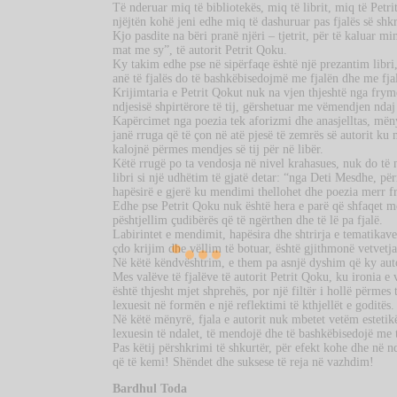
Të nderuar miq të bibliotekës, miq të librit, miq të Petr
njëjtën kohë jeni edhe miq të dashuruar pas fjalës së shk
Kjo pasdite na bëri pranë njëri – tjetrit, për të kaluar
mat me sy”, të autorit Petrit Qoku.
Ky takim edhe pse në sipërfaqe është një prezantim libri
anë të fjalës do të bashkëbisedojmë me fjalën dhe me fjal
Krijimtaria e Petrit Qokut nuk na vjen thjeshtë nga frymë
ndjesisë shpirtërore të tij, gërshetuar me vëmendjen ndaj 
Kapërcimet nga poezia tek aforizmi dhe anasjelltas, mënyr
janë rruga që të çon në atë pjesë të zemrës së autorit ku 
kalojnë përmes mendjes së tij për në libër.
Këtë rrugë po ta vendosja në nivel krahasues, nuk do të
libri si një udhëtim të gjatë detar: “nga Deti Mesdhe, për
hapësirë e gjerë ku mendimi thellohet dhe poezia merr f
Edhe pse Petrit Qoku nuk është hera e parë që shfaqet me a
pështjellim çudibërës që të ngërthen dhe të lë pa fjalë.
Labirintet e mendimit, hapësira dhe shtrirja e tematikave,
çdo krijim dhe vëllim të botuar, është gjithmonë vetvetja
Në këtë këndvështrim, e them pa asnjë dyshim që ky auto
Mes valëve të fjalëve të autorit Petrit Qoku, ku ironia e
është thjesht mjet shprehës, por një filtër i hollë përmes t
lexuesit në formën e një reflektimi të kthjellët e goditës.
Në këtë mënyrë, fjala e autorit nuk mbetet vetëm esteti
lexuesin të ndalet, të mendojë dhe të bashkëbisedojë me t
Pas këtij përshkrimi të shkurtër, për efekt kohe dhe në n
që të kemi! Shëndet dhe suksese të reja në vazhdim!
Bardhul Toda