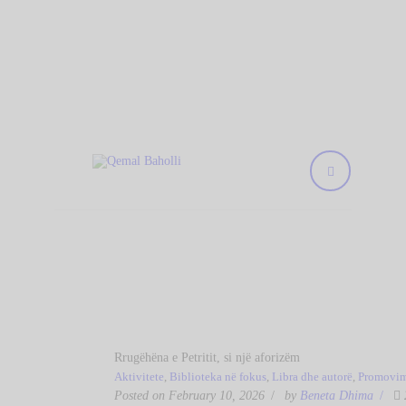
KREU
Qemal Baholli
BIBLIOTEKA
Biblioteka Publike "Qemal Baholli" Elbasan
RRETH NESH
KOLEKSIONE
DIGJITALE
AKTIVITETET
TË REJA
NA KONTAKTONI
Rrugëhëna e Petritit, si një aforizëm
Aktivitete
,
Biblioteka në fokus
,
Libra dhe autorë
,
Promovim 
Posted on February 10, 2026
by
Beneta Dhima