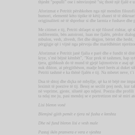
thjesht “populli” ose i nënvizojmë “siç thotë një fjalë e 
Aforizmat e Petritit përshkohen nga një mendim filozofik,
humori, elementë këto tipike të këtij zhanri të të shkruari
origjinaliteti në të shprehur si dhe larmia e fushave dhe
Me citimet e tij, Petriti shfaqet si një filozof rishtar, që 
indiferentin, bën autoironi, luan me fjalën, përdor dial
mbulon, vesh, zhvesh, flet dhe dëgjon, bërtet dhe hesh
përgjigje që i vijnë nga përvoja dhe marëdhëniet njerëzo
Aforizmat e Petritit janë fjalia e parë dhe e fundit të ditë
krye, s’më bëjnë këmbët”, “Kur prek të tashmen, hap syt
tjera, gjithkush do të mund të gjejë lajtmotivin e asaj që 
nuk dikton, ai përgjithëson, madje herë herës ai duket si
Petriti tashmë e ka thënë fjalën e tij. Na mbetet neve, t’i 
Dua të shtoj dhe diçka në mbyllje, që ka të bëjë me impa
leximit të poezive të tij. Besoj se secilit prej nesh, kur t
në veprime, gjeste, siluetë apo ndjesi. Poezia dhe profili
ta ndaj me ju, pasi mendoj se e portretizon më së miri at
Lisi bleron vonë
Blerojnë gjith pemët e tjera në fusha e kreshta
Dhe në fund bleron lisi e vesh male
Pastaj ikën pranvera e vera e vjeshta