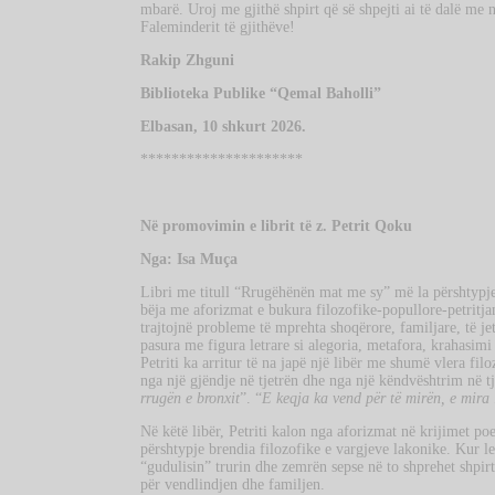
mbarë. Uroj me gjithë shpirt që së shpejti ai të dalë me nj
Faleminderit të gjithëve!
Rakip Zhguni
Biblioteka Publike “Qemal Baholli”
Elbasan, 10 shkurt 2026.
*********************
Në promovimin e librit të z. Petrit Qoku
Nga: Isa Muça
Libri me titull “Rrugëhënën mat me sy” më la përshtypjen 
bëja me aforizmat e bukura filozofike-popullore-petritj
trajtojnë probleme të mprehta shoqërore, familjare, të jetës
pasura me figura letrare si alegoria, metafora, krahasimi et
Petriti ka arritur të na japë një libër me shumë vlera fil
nga një gjëndje në tjetrën dhe nga një këndvështrim në t
rrugën e bronxit
”. “
E keqja ka vend për të mirën, e mira 
Në këtë libër, Petriti kalon nga aforizmat në krijimet poe
përshtypje brendia filozofike e vargjeve lakonike. Kur l
“gudulisin” trurin dhe zemrën sepse në to shprehet shpirt
për vendlindjen dhe familjen.