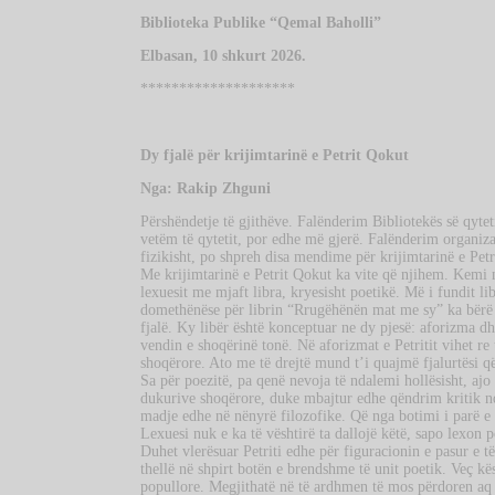
Biblioteka Publike “Qemal Baholli”
Elbasan, 10 shkurt 2026.
********************
Dy fjalë për krijimtarinë e Petrit Qokut
Nga: Rakip Zhguni
Përshëndetje të gjithëve. Falënderim Bibliotekës së qytet
vetëm të qytetit, por edhe më gjerë. Falënderim organiza
fizikisht, po shpreh disa mendime për krijimtarinë e Pet
Me krijimtarinë e Petrit Qokut ka vite që njihem. Kemi n
lexuesit me mjaft libra, kryesisht poetikë. Më i fundit l
domethënëse për librin “Rrugëhënën mat me sy” ka bërë 
fjalë. Ky libër është konceptuar ne dy pjesë: aforizma dhe
vendin e shoqërinë tonë. Në aforizmat e Petritit vihet re
shoqërore. Ato me të drejtë mund t’i quajmë fjalurtësi që 
Sa për poezitë, pa qenë nevoja të ndalemi hollësisht, ajo 
dukurive shoqërore, duke mbajtur edhe qëndrim kritik ndaj
madje edhe në nënyrë filozofike. Që nga botimi i parë e de
Lexuesi nuk e ka të vështirë ta dallojë këtë, sapo lexon p
Duhet vlerësuar Petriti edhe për figuracionin e pasur e t
thellë në shpirt botën e brendshme të unit poetik. Veç k
popullore. Megjithatë në të ardhmen të mos përdoren aq s