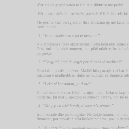
-Për ata që gjejnë veten te fjalitë e shkurtra me peshë
-Për dashamirës të aforizmës, poezisë së lirë dhe reflekti
Më poshtë kam përzgjedhur disa aforizma që më kanë mbe
ironi të qetë.
“Koha skadencën e ka te dështimi”
Një aforizëm i fortë ekzistencial. Koha këtu nuk shihet 
Dështimi nuk është moment, por pikë ndalese, ku koha 
përpjekje.
“Të gjithë janë të vegjël për të qenë të mëdhenj”
Paradoks i pastër njerëzor. Madhështia paraqitet si barr
iluzionin e madhështisë, duke nënkuptuar se shumica mbe
“Leku të konsumon, jo ti atë”
Kthesë ironike e marrëdhënies njeri–para. Leku shfaqet si
moderne, ku njeriu mendon se zotëron paranë, por në të vë
“Më jep ca lekë borxh, të mos m’i kërkosh”
Ironi sociale dhe psikologjike. Në dukje humor, në thelb 
financiar, por moral: njeriu kërkon ndihmë, por jo detyr
“Po të rrahën me pambuk, dhimbja zgjat më shumë”