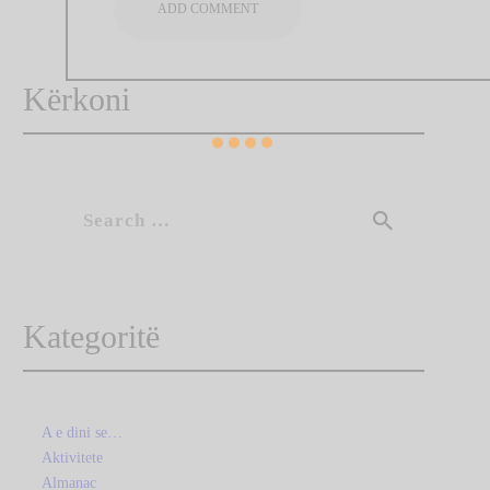
Kërkoni
Search
for:
Kategoritë
A e dini se…
Aktivitete
Almanac