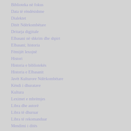
Biblioteka në fokus
Data të rëndësishme
Dialektet
Ditët Ndërkombëtare
Dritarja digjitale
Elbasani në shkrim dhe shpirt
Elbasani; historia
Fëmijët lexojnë
Histori
Historia e bibliotekës
Historia e Elbasanit
Javët Kulturore Ndërkombëtare
Këndi i dhuratave
Kultura
Leximet e mbrëmjes
Libra dhe autorë
Libra të dhuruar
Libra të rekomanduar
Mendimi i ditës