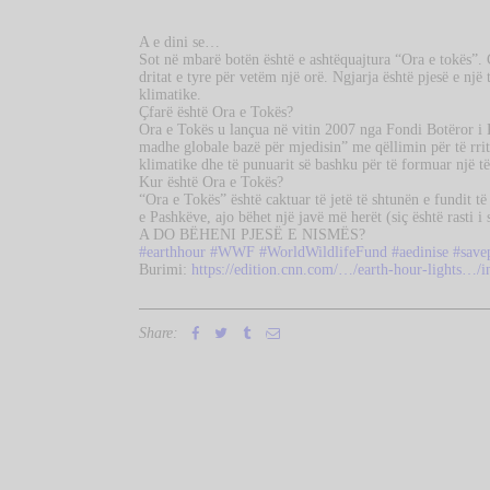
A e dini se…
Sot në mbarë botën është e ashtëquajtura “Ora e tokës”.
dritat e tyre për vetëm një orë. Ngjarja është pjesë e një
klimatike.
Çfarë është Ora e Tokës?
Ora e Tokës u lançua në vitin 2007 nga Fondi Botëror i
madhe globale bazë për mjedisin” me qëllimin për të rrit
klimatike dhe të punuarit së bashku për të formuar një të
Kur është Ora e Tokës?
“Ora e Tokës” është caktuar të jetë të shtunën e fundit t
e Pashkëve, ajo bëhet një javë më herët (siç është rasti i
A DO BËHENI PJESË E NISMËS?
#earthhour
#WWF
#WorldWildlifeFund
#aedinise
#save
Burimi:
https://edition.cnn.com/…/earth-hour-lights…/i
Share: