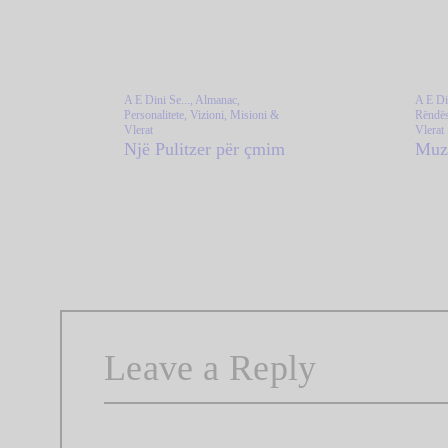
A E Dini Se...,
Almanac,
A E Din
Personalitete,
Vizioni, Misioni &
Rëndë
Vlerat
Vlerat
Një Pulitzer për çmim
Muze
Leave a Reply