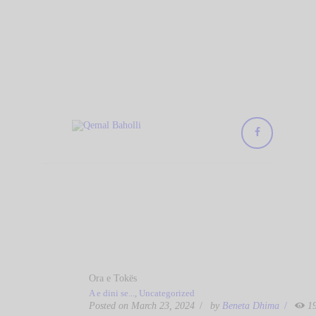
KREU
Qemal Baholli
BIBLIOTEKA
Biblioteka Publike "Qemal Baholli" Elbasan
RRETH NESH
KOLEKSIONE
DIGJITALE
AKTIVITETET
TË REJA
NA KONTAKTONI
Ora e Tokës
A e dini se...
,
Uncategorized
Posted on March 23, 2024
by
Beneta Dhima
1