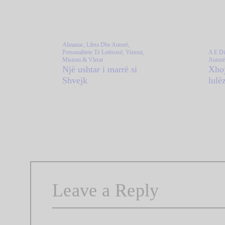
Almanac,
Libra Dhe Autorë,
Personalitete Të Letërsisë,
Vizioni,
A E Din
Misioni & Vlerat
Autorë
Një ushtar i marrë si
Xhoj
Shvejk
lulë
Leave a Reply