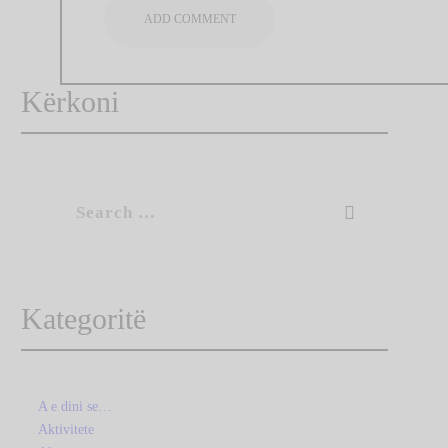
Kërkoni
Search
for:
Kategoritë
A e dini se…
Aktivitete