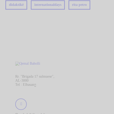
didaktikë
internationaldays
rita petro
Rr. "Brigada 17 sulmuese",
AL-3000
Tel : Elbasan