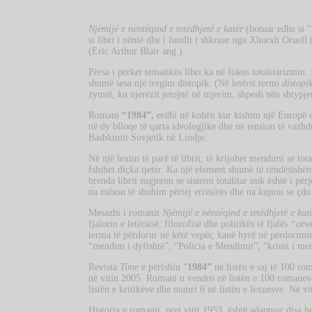
Njëmijë e nëntëqind e tetëdhjetë e katër
(botuar edhe si “
si libri i nëntë dhe i fundit i shkruar nga Xhorxh Oruell 
(Eric Arthur Blair ang.).
Përsa i përket tematikës libri ka në fokus totalitarizmin. 
shumë sesa një tregim distopik. (Në letërsi termi
distopi
zymtë, ku njerëzit jetojnë në mjerim, shpesh nën shtypjen
Romani
“1984”,
erdhi në kohën kur kishim një Europë en
në dy blloqe të qarta ideologjike dhe në tension të vazh
Bashkimit Sovjetik në Lindje.
Në një lexim të parë të librit, të krijohet mendimi se tota
fshihet diçka tjetër. Ka një element shumë të rëndësishëm
brenda librit sugjeron se sistemi totalitar nuk është i pë
na mëson të shohim përtej errësirës dhe na kujton se çdo
Mesazhi i romanit
Njëmijë e nëntëqind e tetëdhjetë e kat
fjalorin e letërsisë, filozofisë dhe politikës të fjalës
“orwe
terma të përdorur në këtë vepër, kanë hyrë në përdorimin
“mendim i dyfishtë”, “Policia e Mendimit”, “krimi i men
Revista
Time
e përfshiu “
1984”
në listën e saj të 100 ro
në vitin 2005. Romani u vendos në listën e 100 romanev
listën e kritikëve dhe numri 6 në listën e lexuesve. Në vi
Historia e romanit, prej vitit 1953, është adaptuar disa he