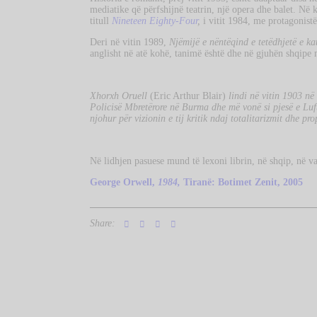
mediatike që përfshijnë teatrin, një opera dhe balet. Në
titull
Nineteen Eighty-Four
,
i vitit 1984, me protagonist
Deri në vitin 1989,
Njëmijë e nëntëqind e tetëdhjetë e ka
anglisht në atë kohë, tanimë është dhe në gjuhën shqipe
Xhorxh Oruell
(Eric Arthur Blair)
lindi në vitin 1903 në
Policisë Mbretërore në Burma dhe më vonë si pjesë e Luft
njohur për vizionin e tij kritik ndaj totalitarizmit dhe pr
Në lidhjen pasuese mund të lexoni librin, në shqip, në v
George Orwell,
1984,
Tiranë: Botimet Zenit, 2005
Share: