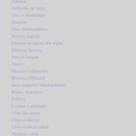
Almanac
Biblioteka në fokus
Data të rëndësishme
Dialektet
Ditët Ndërkombëtare
Dritarja digjitale
Elbasani në shkrim dhe shpirt
Elbasani; historia
Fëmijët lexojnë
Histori
Historia e bibliotekës
Historia e Elbasanit
Javët Kulturore Ndërkombëtare
Këndi i dhuratave
Kultura
Leximet e mbrëmjes
Libra dhe autorë
Libra të dhuruar
Libra të rekomanduar
Mendimi i ditës