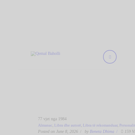
KREU
Qemal Baholli
BIBLIOTEKA
Biblioteka Publike "Qemal Baholli" Elbasan
RRETH NESH
KOLEKSIONE
DIGJITALE
AKTIVITETET
TË REJA
NA KONTAKTONI
77 vjet nga 1984
Almanac
,
Libra dhe autorë
,
Libra të rekomanduar
,
Personalit
Posted on June 8, 2026
by
Beneta Dhima
159
V