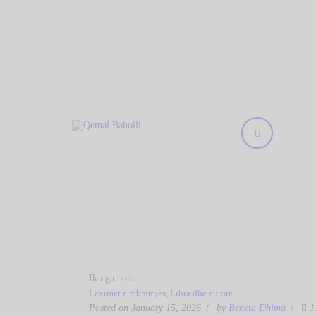
KREU
Qemal Baholli
BIBLIOTEKA
Biblioteka Publike "Qemal Baholli" Elbasan
RRETH NESH
KOLEKSIONE
DIGJITALE
AKTIVITETET
TË REJA
NA KONTAKTONI
Ik nga bota…
Leximet e mbrëmjes
,
Libra dhe autorë
Posted on January 15, 2026
by
Beneta Dhima
1