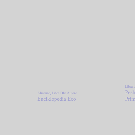
Libra 
Pesh
Almanac,
Libra Dhe Autorë
Enciklopedia Eco
Pri