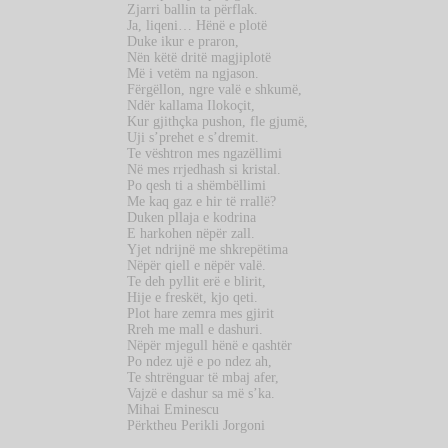
Zjarri ballin ta përflak.
Ja, liqeni… Hënë e plotë
Duke ikur e praron,
Nën këtë dritë magjiplotë
Më i vetëm na ngjason.
Fërgëllon, ngre valë e shkumë,
Ndër kallama Ilokoçit,
Kur gjithçka pushon, fle gjumë,
Uji s’prehet e s’dremit.
Te vështron mes ngazëllimi
Në mes rrjedhash si kristal.
Po qesh ti a shëmbëllimi
Me kaq gaz e hir të rrallë?
Duken pllaja e kodrina
E harkohen nëpër zall.
Yjet ndrijnë me shkrepëtima
Nëpër qiell e nëpër valë.
Te deh pyllit erë e blirit,
Hije e freskët, kjo qeti.
Plot hare zemra mes gjirit
Rreh me mall e dashuri.
Nëpër mjegull hënë e qashtër
Po ndez ujë e po ndez ah,
Te shtrënguar të mbaj afer,
Vajzë e dashur sa më s’ka.
Mihai Eminescu
Përktheu Perikli Jorgoni