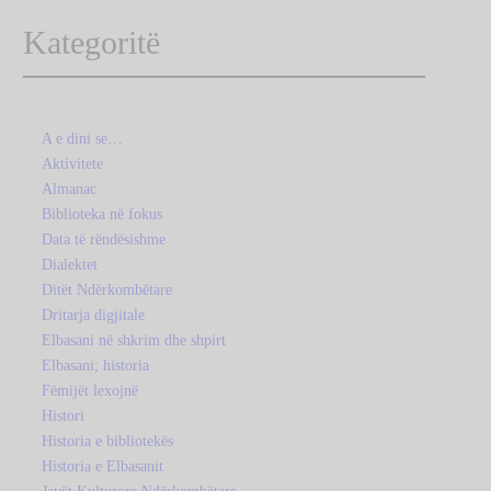
Kategoritë
A e dini se…
Aktivitete
Almanac
Biblioteka në fokus
Data të rëndësishme
Dialektet
Ditët Ndërkombëtare
Dritarja digjitale
Elbasani në shkrim dhe shpirt
Elbasani; historia
Fëmijët lexojnë
Histori
Historia e bibliotekës
Historia e Elbasanit