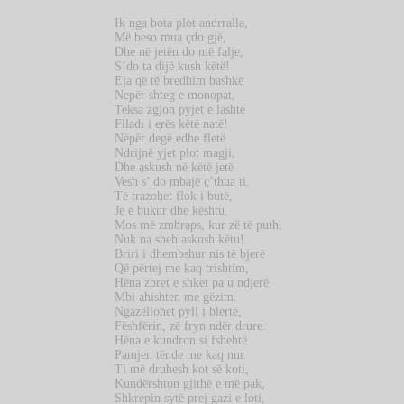
Ik nga bota plot andrralla,
Më beso mua çdo gjë,
Dhe në jetën do më falje,
S’do ta dijë kush këtë!
Eja që të bredhim bashkë
Nepër shteg e monopat,
Teksa zgjon pyjet e lashtë
Flladi i erës këtë natë!
Nëpër degë edhe fletë
Ndrijnë yjet plot magji,
Dhe askush në këtë jetë
Vesh s’ do mbajë ç’thua ti.
Të trazohet flok i butë,
Je e bukur dhe kështu.
Mos më zmbraps, kur zë të puth,
Nuk na sheh askush këtu!
Briri i dhembshur nis të bjerë
Që përtej me kaq trishtim,
Hëna zbret e shket pa u ndjerë
Mbi ahishten me gëzim.
Ngazëllohet pyll i blertë,
Fëshfërin, zë fryn ndër drure.
Hëna e kundron si fshehtë
Pamjen tënde me kaq nur.
Ti më druhesh kot së koti,
Kundërshton gjithë e më pak,
Shkrepin sytë prej gazi e loti,