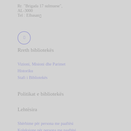
Rr. "Brigada 17 sulmuese",
AL-3000
Tel : Elbasan
Rreth bibliotekës
Vizioni, Misioni dhe Parimet
Historiku
Stafi i Bibliotekës
Politikat e bibliotekës
Lehtësira
Shërbime për persona me paaftësi
Koleksione për persona me paaftësi