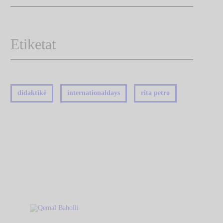
Etiketat
didaktikë
internationaldays
rita petro