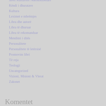
Javët Kulturore Ndërkombëtare
Këndi i dhuratave
Kultura
Leximet e mbrëmjes
Libra dhe autorë
Libra të dhuruar
Libra të rekomanduar
Mendimi i ditës
Personalitete
Personalitete të letërsisë
Promovim libri
Të reja
Teologji
Uncategorized
Vizioni, Misioni & Vlerat
Zakonet
Komentet